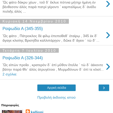
›
Ὣς φάτο δάκρυ χέων , τοῦ δ᾿ ἔκλυε πότνια μήτηρ ἡμένη ἐν
βένθεσσιν ἁλὸς παρὰ πατρὶ γέροντι ΄ καρπαλίμως δ᾿ ἀνέδυ
πολιῆς ἁλὸς ...
Κυριακή 14 Νοεμβρίου 2010
›
Ραψωδία Α (345-355)
Ὣς φάτο , Πάτροκλος δὲ φίλῳ ἐπεπείθεθ᾿ ἑταίρῳ , 345 ἐκ δ'
ἄγαγε κλισίης Βρισηΐδα καλλιπάρῃον , δῶκε δ' ἄγειν ΄ τὼ δ' ...
Τετάρτη 7 Ιουλίου 2010
Ραψωδία Α (326-344)
›
Ὣς εἰπὼν προΐει , κρατερὸν δ᾿ ἐπὶ μῦθον ἔτελλε ΄ τὼ δ᾿ ἀέκοντε
βάτην παρὰ θῖν᾿ ἁλὸς ἀτρυγέτοιο , Μυρμιδόνων δ᾿ ἐπὶ τε κλισί...
2 σχόλια:
›
Αρχική σελίδα
Προβολή έκδοσης ιστού
Πληροφορίες
kalliopi