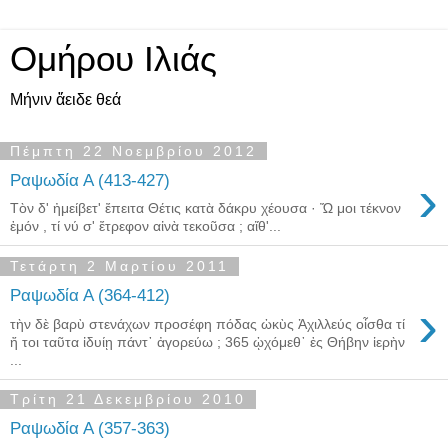
Ομήρου Ιλιάς
Μήνιν ἄειδε θεά
Πέμπτη 22 Νοεμβρίου 2012
›
Ραψωδία Α (413-427)
Τὸν δ' ἠμείβετ' ἔπειτα Θέτις κατὰ δάκρυ χέουσα · Ὤ μοι τέκνον
ἐμόν , τί νύ σ' ἔτρεφον αἰνὰ τεκοῦσα ; αἴθ'...
Τετάρτη 2 Μαρτίου 2011
Ραψωδία Α (364-412)
›
τὴν δὲ βαρὺ στενάχων προσέφη πόδας ὠκὺς Ἀχιλλεύς οἶσθα τί
ἤ τοι ταῦτα ἰδυίῃ πάντ᾽ ἀγορεύω ; 365 ᾠχόμεθ᾽ ἐς Θήβην ἱερὴν
...
Τρίτη 21 Δεκεμβρίου 2010
Ραψωδία Α (357-363)